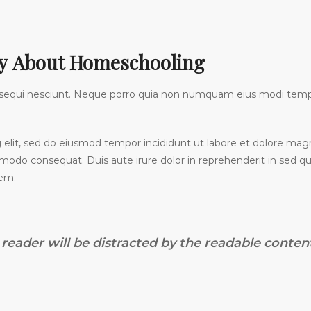
tly About Homeschooling
sequi nesciunt. Neque porro quia non numquam eius modi tempo
g elit, sed do eiusmod tempor incididunt ut labore et dolore ma
commodo consequat. Duis aute irure dolor in reprehenderit in se
tem.
 a reader will be distracted by the readable conte